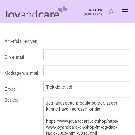
Vis kurv
(0,00 DKK)
VELFÆRDSTEKNOLOGI
Anbefal til en ven
RO OG GOD SØVN
Din e-mail
KREATIV HYGGE
NYTTIG INFORMATION OG GODE TIP
Modtagers e-mail
Emne
FORSIDE
OM OS
Besked
BESTIL
LOG IND
KØB OG LEVERING
KONTAKT