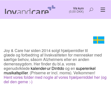
Vis kurv
(0,00 DKK)
VELFÆRDSTEKNOLOGI
RO OG GOD SØVN
KREATIV HYGGE
Joy & Care har siden 2014 solgt hjælpemidler til
glæde og forbedring af livskvaliteten for mennesker med
særlige behov, såsom Alzheimers eller en anden
NYTTIG INFORMATION OG GODE TIP
demenssygdom
. Her finder du bl.a. vores
egenudviklede
kalender-ur Dintido
og en
superenkel
musikafspiller
. (Priserne er incl. moms). Velkommen!
Hent vores folder
med nogle af vores hjælpemiddel
her
(og
FORSIDE
OM OS
del den gerne :-)
BESTIL
LOG IND
KØB OG LEVERING
KONTAKT