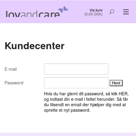
Vis kurv
(0,00 DKK)
VELFÆRDSTEKNOLOGI
Kundecenter
RO OG GOD SØVN
KREATIV HYGGE
E-mail
NYTTIG INFORMATION OG GODE TIP
Password
Hvis du har glemt dit password, så klik HER,
FORSIDE
OM OS
og indtast din e-mail i feltet herunder. Så får
du tilsendt en email der hjælper dig med at
oprette et nyt password.
BESTIL
LOG IND
KØB OG LEVERING
KONTAKT