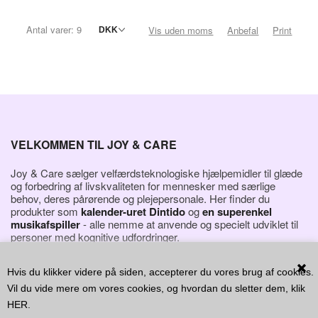
Antal varer: 9
Vis uden moms
Anbefal
Print
VELKOMMEN TIL JOY & CARE
Joy & Care sælger velfærdsteknologiske hjælpemidler til glæde
og forbedring af livskvaliteten for mennesker med særlige
behov, deres pårørende og plejepersonale. Her finder du
produkter som
kalender-uret Dintido
og
en superenkel
musikafspiller
- alle nemme at anvende og specielt udviklet til
personer med kognitive udfordringer.
Hvis du klikker videre på siden, accepterer du vores brug af cookies.
Vil du vide mere om vores cookies, og hvordan du sletter dem, klik
HER
.