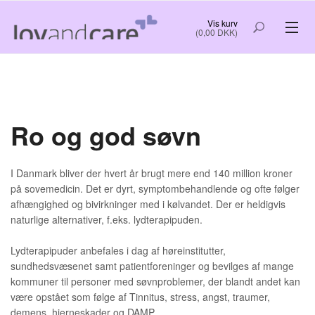
Vis kurv
(0,00 DKK)
VELFÆRDSTEKNOLOGI
RO OG GOD SØVN
Ro og god søvn
KREATIV HYGGE
NYTTIG INFORMATION OG GODE TIP
I Danmark bliver der hvert år brugt mere end 140 million kroner
på sovemedicin. Det er dyrt, symptombehandlende og ofte følger
afhængighed og bivirkninger med i kølvandet. Der er heldigvis
naturlige alternativer, f.eks. lydterapipuden.
FORSIDE
OM OS
Lydterapipuder anbefales i dag af høreinstitutter,
BESTIL
LOG IND
sundhedsvæsenet samt patientforeninger og bevilges af mange
kommuner til personer med søvnproblemer, der blandt andet kan
KØB OG LEVERING
KONTAKT
være opstået som følge af Tinnitus, stress, angst, traumer,
demens, hjerneskader og DAMP.