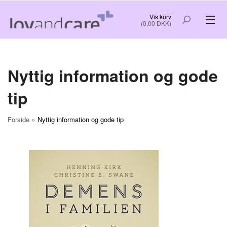
Vis kurv
(0,00 DKK)
VELFÆRDSTEKNOLOGI
Nyttig information og gode
RO OG GOD SØVN
tip
KREATIV HYGGE
»
Forside
Nyttig information og gode tip
NYTTIG INFORMATION OG GODE TIP
FORSIDE
OM OS
BESTIL
LOG IND
KØB OG LEVERING
KONTAKT