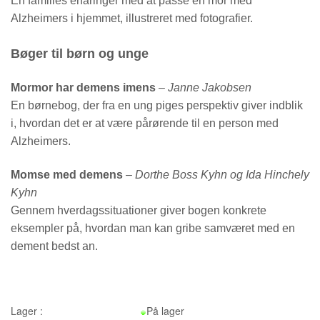
En families erfaringer med at passe en mor med
Alzheimers i hjemmet, illustreret med fotografier.
Bøger til børn og unge
Mormor har demens imens
–
Janne Jakobsen
En børnebog, der fra en ung piges perspektiv giver indblik
i, hvordan det er at være pårørende til en person med
Alzheimers.
Momse med demens
–
Dorthe Boss Kyhn og Ida Hinchely
Kyhn
Gennem hverdagssituationer giver bogen konkrete
eksempler på, hvordan man kan gribe samværet med en
dement bedst an.
Lager :
På lager