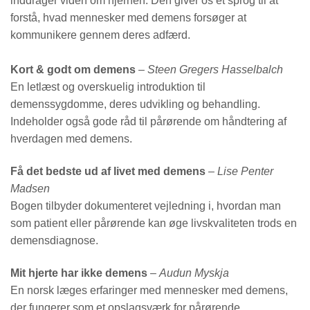
inddrager viden om hjernen. Den giver os et sprog til at
forstå, hvad mennesker med demens forsøger at
kommunikere gennem deres adfærd.
Kort & godt om demens
–
Steen Gregers Hasselbalch
En letlæst og overskuelig introduktion til
demenssygdomme, deres udvikling og behandling.
Indeholder også gode råd til pårørende om håndtering af
hverdagen med demens.
Få det bedste ud af livet med demens
–
Lise Penter
Madsen
Bogen tilbyder dokumenteret vejledning i, hvordan man
som patient eller pårørende kan øge livskvaliteten trods en
demensdiagnose.
Mit hjerte har ikke demens
–
Audun Myskja
En norsk læges erfaringer med mennesker med demens,
der fungerer som et opslagsværk for pårørende.