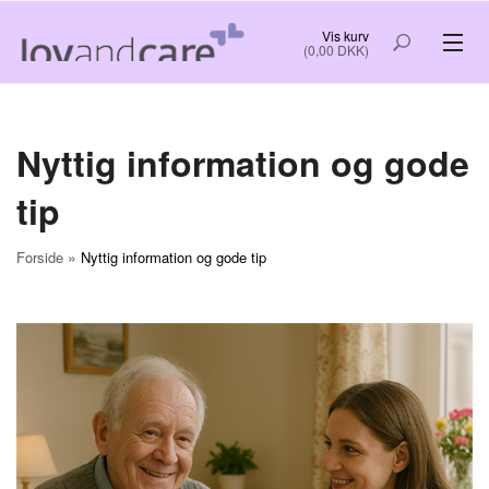
Vis kurv
(0,00 DKK)
VELFÆRDSTEKNOLOGI
Nyttig information og gode
RO OG GOD SØVN
tip
KREATIV HYGGE
»
Forside
Nyttig information og gode tip
NYTTIG INFORMATION OG GODE TIP
FORSIDE
OM OS
BESTIL
LOG IND
KØB OG LEVERING
KONTAKT