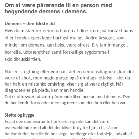
Om at være pårørende til en person med
begyndende demens / demens.
Demens – den første tid
Hvis du mistænker demens hos én af dine kære, så kontakt hans
eller hendes egen læge hurtigst muligt. Andre årsager, som
minder om demens, kan f.eks. være stress, B-vitaminmangel,
borrelia, udbrændthed samt forskellige sygdomme i
skjoldbruskkirtlen.
Når en slægtning eller ven har fået en demensdiagnose, kan det
være et chok, men nogle gange også en slags lettelse – det du
har haft en mistanke omkring, viser sig at være rigtigt. Når
diagnosen er på plads, kan man handle.
Det er ofte svært at være pårørende til en person med demens. Den
du har kendt, forsvinder mere og mere som den hun eller han var.
Støtte og hygge
Fra at den demensramte har klaret sig selv, kan det være
overvældende med alt det der bliver brug for hjælp til, såsom
bankærinder, bestille tid hos læge, tandlæge eller fodpleje, indkøb af