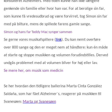
konstateret Alzheimers. Med tiden kunne han ikke længere
genkende sin familie eller hvor han var. For at berolige sin far,
som kunne få vredesudbrud og være forvirret, tog Simon sin far
med på bilture, mens de spillede farens gamle sange.
Simon og hans far Teddy Mac synger sammen
Se gerne vores musikafspillere (
link
). Du kan nemt overføre
over 800 sange og den er meget nem at håndtere: kun én måde
at starte og stoppe musikken og volumen forudindstilles. Derved
undgås problemet med at volumen bliver for høj eller lav.
Se mere her, om musik som medicin
Se her hvordan den tidligere ballerina Marta Cinta González
Saldaña, som har fået Alzheimer´s, reagerer på musikken til
Svanesøen:
Marta og Svanesøen