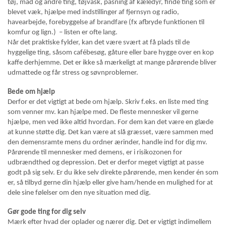
tøj, mad og andre ting, tøjvask, pasning af kæledyr, finde ting som er
blevet væk, hjælpe med indstillinger af fjernsyn og radio,
havearbejde, forebyggelse af brandfare (fx afbryde funktionen til
komfur og lign.) – listen er ofte lang.
Når det praktiske fylder, kan det være svært at få plads til de
hyggelige ting, såsom cafébesøg, gåture eller bare hygge over en kop
kaffe derhjemme. Det er ikke så mærkeligt at mange pårørende bliver
udmattede og får stress og søvnproblemer.
Bede om hjælp
Derfor er det vigtigt at bede om hjælp. Skriv f.eks. en liste med ting
som venner mv. kan hjælpe med. De fleste mennesker vil gerne
hjælpe, men ved ikke altid hvordan. For dem kan det være en glæde
at kunne støtte dig. Det kan være at slå græsset, være sammen med
den demensramte mens du ordner ærinder, handle ind for dig mv.
Pårørende til mennesker med demens, er i risikozonen for
udbrændthed og depression. Det er derfor meget vigtigt at passe
godt på sig selv. Er du ikke selv direkte pårørende, men kender én som
er, så tilbyd gerne din hjælp eller give ham/hende en mulighed for at
dele sine følelser om den nye situation med dig.
Gør gode ting for dig selv
Mærk efter hvad der oplader og nærer dig. Det er vigtigt indimellem