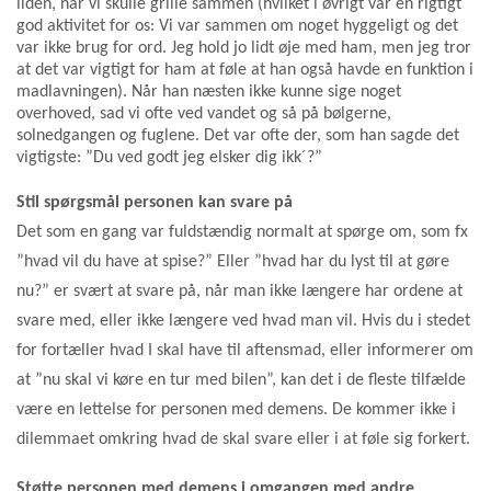
ilden, når vi skulle grille sammen (hvilket i øvrigt var en rigtigt
god aktivitet for os: Vi var sammen om noget hyggeligt og det
var ikke brug for ord. Jeg hold jo lidt øje med ham, men jeg tror
at det var vigtigt for ham at føle at han også havde en funktion i
madlavningen). Når han næsten ikke kunne sige noget
overhoved, sad vi ofte ved vandet og så på bølgerne,
solnedgangen og fuglene. Det var ofte der, som han sagde det
vigtigste: ”Du ved godt jeg elsker dig ikk´?”
Stil spørgsmål personen kan svare på
Det som en gang var fuldstændig normalt at spørge om, som fx
”hvad vil du have at spise?” Eller ”hvad har du lyst til at gøre
nu?” er svært at svare på, når man ikke længere har ordene at
svare med, eller ikke længere ved hvad man vil. Hvis du i stedet
for fortæller hvad I skal have til aftensmad, eller informerer om
at ”nu skal vi køre en tur med bilen”, kan det i de fleste tilfælde
være en lettelse for personen med demens. De kommer ikke i
dilemmaet omkring hvad de skal svare eller i at føle sig forkert.
Støtte personen med demens i omgangen med andre