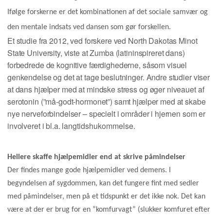
Ifølge forskerne er det kombinationen af det sociale samvær og
den mentale indsats ved dansen som gør forskellen.
Et studie fra 2012, ved forskere ved North Dakotas Minot
State University, viste at Zumba (latininspireret dans)
forbedrede de kognitive færdighederne, såsom visuel
genkendelse og det at tage beslutninger. Andre studier viser
at dans hjælper med at mindske stress og øger niveauet af
serotonin (”må-godt-hormonet”) samt hjælper med at skabe
nye nerveforbindelser – specielt i områder i hjernen som er
involveret i bl.a.
langtidshukommelse.
Hellere skaffe hjælpemidler end at skrive påmindelser
Der findes mange gode hjælpemidler ved demens. I
begyndelsen af sygdommen, kan det fungere fint med sedler
med påmindelser, men på et tidspunkt er det ikke nok. Det kan
være at der er brug for en ”komfurvagt” (slukker komfuret efter