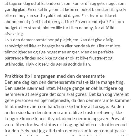
at tage en dag ud af kalenderen, som kun er din og gøre noget som
gør dig glad. En enkel ting som at købe en buket blomster til sig selv
eller en bog kan sætte guldkant på dagen. Eller hvorfor ikke et
abonnement på et blad du er glad for? En weekendrejse? Eller om
budgettet er stramt, blot en lille tur til en naboby, for at få lidt
afveksling.
Hvis den demensramte bor på plejehjem, kan det give dårlig
samvittighed ikke at besøge ham eller hende så tit. Eller at miste
tålmodigheden og sige noget man angrer. Men den perfekte
pårørende findes nok ikke og det er ok at blive frustreret og
utålmodig. Tilgiv dig selv, du gør så godt du kan.
Praktiske tip i omgangen med den demensramte
Den ene dag kan den demensramte måske klare mange ting.
Den næste nærmest intet. Mange gange er det hurtigere og
nemmere at selv gøre det som skal gøres. Det kan dog være at
gøre personen en bjørnetjeneste, da den demensramte kommer
til at miste evnen om han/hun ikke får lov at forsøge. På den
anden side kan den demensramte blive frustreret over, ikke
længere kunne klare tilsyneladende nemme opgaver. Prøv at
være åben for hvad status er i dag og håndtere situationen ud
fra den. Selv bad jeg altid min demensramte ven om at passe