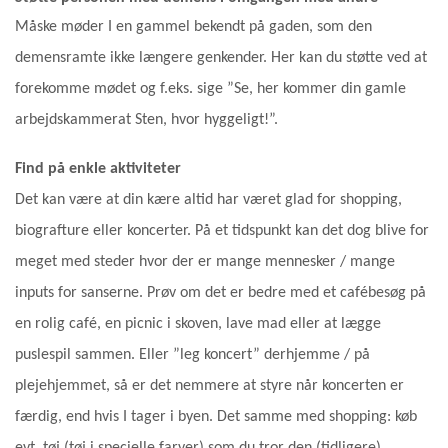
Måske møder I en gammel bekendt på gaden, som den
demensramte ikke længere genkender. Her kan du støtte ved at
forekomme mødet og f.eks. sige ”Se, her kommer din gamle
arbejdskammerat Sten, hvor hyggeligt!”.
Find på enkle aktiviteter
Det kan være at din kære altid har været glad for shopping,
biografture eller koncerter. På et tidspunkt kan det dog blive for
meget med steder hvor der er mange mennesker / mange
inputs for sanserne. Prøv om det er bedre med et cafébesøg på
en rolig café, en picnic i skoven, lave mad eller at lægge
puslespil sammen. Eller ”leg koncert” derhjemme / på
plejehjemmet, så er det nemmere at styre når koncerten er
færdig, end hvis I tager i byen. Det samme med shopping: køb
evt. tøj (tøj i specielle farver) som du tror den (tidligere)